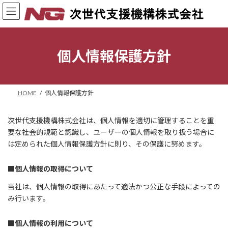
コ
ナ
ン
ビ
テ
ゲ
ン
ー
ツ
シ
個人情報保護方針
へ
ョ
ス
ン
キ
に
ッ
移
HOME
個人情報保護方針
プ
動
次世代支援機構株式会社は、個人情報を適切に管理することを重
要な社会的規範と認識し、ユーザーの個人情報を取り扱う場合に
は定められた個人情報保護方針に則り、その保護に努めます。
■個人情報の取得について
当社は、個人情報の取得にあたって適法かつ公正な手段によっての
み行います。
■個人情報の利用について